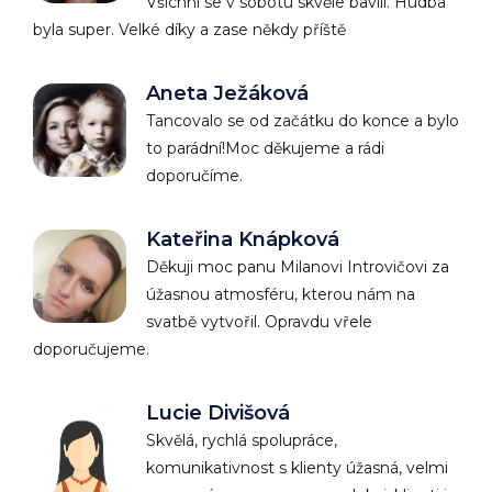
Všichni se v sobotu skvěle bavili. Hudba
byla super. Velké díky a zase někdy příště
Aneta Ježáková
Tancovalo se od začátku do konce a bylo
to parádní!Moc děkujeme a rádi
doporučíme.
Kateřina Knápková
Děkuji moc panu Milanovi Introvičovi za
úžasnou atmosféru, kterou nám na
svatbě vytvořil. Opravdu vřele
doporučujeme.
Lucie Divišová
Skvělá, rychlá spolupráce,
komunikativnost s klienty úžasná, velmi