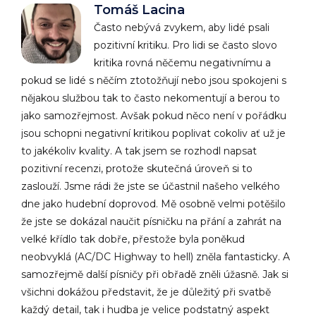
Tomáš Lacina
Často nebývá zvykem, aby lidé psali
pozitivní kritiku. Pro lidi se často slovo
kritika rovná něčemu negativnímu a
pokud se lidé s něčím ztotožňují nebo jsou spokojeni s
nějakou službou tak to často nekomentují a berou to
jako samozřejmost. Avšak pokud něco není v pořádku
jsou schopni negativní kritikou poplivat cokoliv ať už je
to jakékoliv kvality. A tak jsem se rozhodl napsat
pozitivní recenzi, protože skutečná úroveň si to
zaslouží. Jsme rádi že jste se účastnil našeho velkého
dne jako hudební doprovod. Mě osobně velmi potěšilo
že jste se dokázal naučit písničku na přání a zahrát na
velké křídlo tak dobře, přestože byla poněkud
neobvyklá (AC/DC Highway to hell) zněla fantasticky. A
samozřejmě další písničy při obřadě zněli úžasně. Jak si
všichni dokážou představit, že je důležitý při svatbě
každý detail, tak i hudba je velice podstatný aspekt