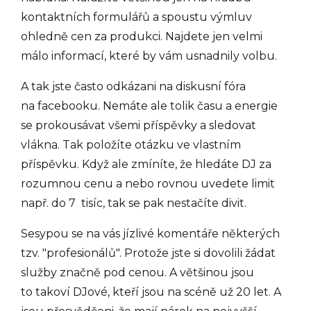
kontaktních formulářů a spoustu výmluv
ohledně cen za produkci. Najdete jen velmi
málo informací, které by vám usnadnily volbu.
A tak jste často odkázani na diskusní fóra
na facebooku. Nemáte ale tolik času a energie
se prokousávat všemi příspěvky a sledovat
vlákna. Tak položíte otázku ve vlastním
příspěvku. Když ale zmíníte, že hledáte DJ za
rozumnou cenu a nebo rovnou uvedete limit
např. do 7 tisíc, tak se pak nestačíte divit.
Sesypou se na vás jízlivé komentáře některých
tzv. "profesionálů". Protože jste si dovolili žádat
služby značně pod cenou. A většinou jsou
to takoví DJové, kteří jsou na scéně už 20 let. A