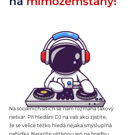
na
mimozemšťany!
Na sociálních sítích se nám rozmáhá takový
nešvar. Při hledání DJ na vaši akci zjistíte,
že se velice těžko hledá nějaká smysluplná
nabídka. Narazíte většinou jen na hradbu