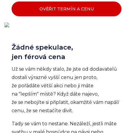
OVĚŘIT TERMÍN A CENU
Žádné spekulace,
jen férová cena
Už se vám někdy stalo, že jste od dodavatelů
dostali výrazně vyšší cenu jen proto,
že pořádáte větší akci nebo ji máte
na "lepším" místě? Když dáte najevo,
že se nebojíte si připlatit, okamžitě vám napálí
cenu, že se nestačíte divit.
Tady se vám to nestane. Nezáleží, jestli máte
svatbu v malé hospůdce na návsi nebo