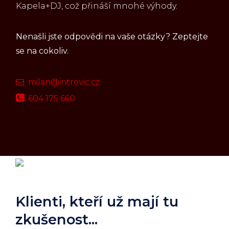
Kapela+DJ, což přináší mnohé výhody.
Nenašli jste odpovědi na vaše otázky? Zeptejte
se na cokoliv.
milan@introvic.cz
604 175 660
Klienti, kteří už mají tu
zkušenost...