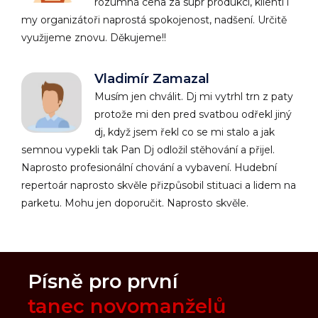
rozumná cena za supr produkci, klienti i
my organizátoři naprostá spokojenost, nadšení. Určitě
využijeme znovu. Děkujeme!!
Vladimír Zamazal
Musím jen chválit. Dj mi vytrhl trn z paty
protože mi den pred svatbou odřekl jiný
dj, když jsem řekl co se mi stalo a jak
semnou vypekli tak Pan Dj odložil stěhování a přijel.
Naprosto profesionální chování a vybavení. Hudební
repertoár naprosto skvěle přizpůsobil stituaci a lidem na
parketu. Mohu jen doporučit. Naprosto skvěle.
Písně pro první
tanec novomanželů