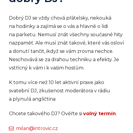
Dobrý DJ se vždy chová přátelsky, nekouká
na hodinky a zajímá se o vás a hlavně o lidi
na parketu. Nemusí znát všechny současné hity
nazpaměť. Ale musí znát takové, které vás osloví
a donutí tančit, ikdyž se vám zrovna nechce.
Neschovává se za drahou techniku a efekty. Je
vstřícný k vám i k vašim hostům.
K tomu více než 10 let aktivní praxe jako
svatební DJ, zkušenost moderátora v rádiu
a plynulá
angličtina
Chcete takového DJ? Ověřte si
volný termín
.
milan@introvic.cz