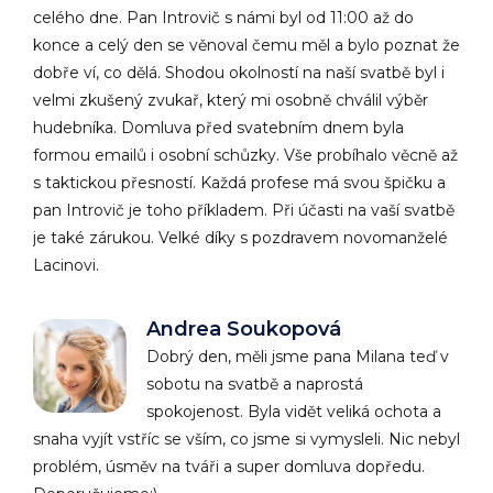
celého dne. Pan Introvič s námi byl od 11:00 až do
konce a celý den se věnoval čemu měl a bylo poznat že
dobře ví, co dělá. Shodou okolností na naší svatbě byl i
velmi zkušený zvukař, který mi osobně chválil výběr
hudebníka. Domluva před svatebním dnem byla
formou emailů i osobní schůzky. Vše probíhalo věcně až
s taktickou přesností. Každá profese má svou špičku a
pan Introvič je toho příkladem. Při účasti na vaší svatbě
je také zárukou. Velké díky s pozdravem novomanželé
Lacinovi.
Andrea Soukopová
Dobrý den, měli jsme pana Milana teď v
sobotu na svatbě a naprostá
spokojenost. Byla vidět veliká ochota a
snaha vyjít vstříc se vším, co jsme si vymysleli. Nic nebyl
problém, úsměv na tváři a super domluva dopředu.