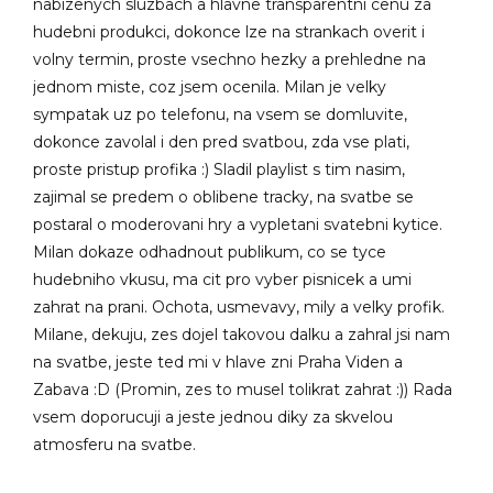
nabizenych sluzbach a hlavne transparentni cenu za
hudebni produkci, dokonce lze na strankach overit i
volny termin, proste vsechno hezky a prehledne na
jednom miste, coz jsem ocenila. Milan je velky
sympatak uz po telefonu, na vsem se domluvite,
dokonce zavolal i den pred svatbou, zda vse plati,
proste pristup profika :) Sladil playlist s tim nasim,
zajimal se predem o oblibene tracky, na svatbe se
postaral o moderovani hry a vypletani svatebni kytice.
Milan dokaze odhadnout publikum, co se tyce
hudebniho vkusu, ma cit pro vyber pisnicek a umi
zahrat na prani. Ochota, usmevavy, mily a velky profik.
Milane, dekuju, zes dojel takovou dalku a zahral jsi nam
na svatbe, jeste ted mi v hlave zni Praha Viden a
Zabava :D (Promin, zes to musel tolikrat zahrat :)) Rada
vsem doporucuji a jeste jednou diky za skvelou
atmosferu na svatbe.