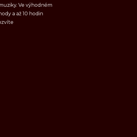
e muziky. Ve výhodném
ody a až 10 hodin
ozvíte